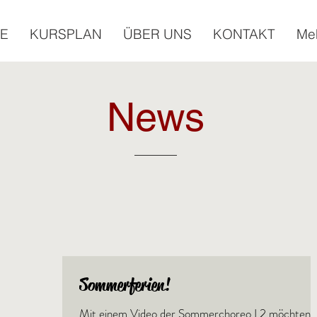
E
KURSPLAN
ÜBER UNS
KONTAKT
Me
News
Sommerferien!
Mit einem Video der Sommerchoreo L2 möchten w