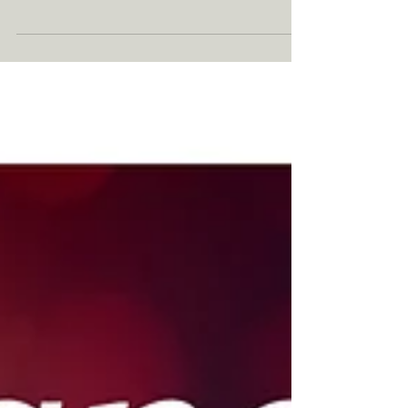
ist das Studio geschlossen. Achtung: Im
gesamten Monat Mai finden sonntags keine
Kurse bei Mara...