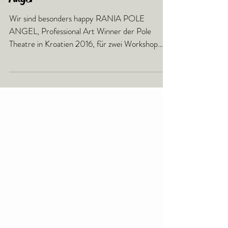
Star Workshop mit Rania Pole
Angel
Wir sind besonders happy RANIA POLE
ANGEL, Professional Art Winner der Pole
Theatre in Kroatien 2016, für zwei Workshop
Kurse gewinnen zu...