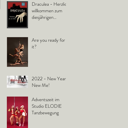
Draculea - Herzlich
willkommen zum
diesjährigen
Sommer-Freilicht
Theater vor dem
Schloß in Murnau.
Are you ready for
it?
2022 - New Year -
New Me!
Adventszeit im
Studio ELODIE
Tanzbewegung