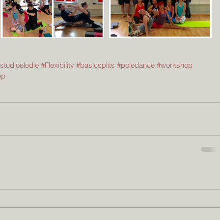
studioelodie
#Flexibility
#basicsplits
#poledance
#workshop
op