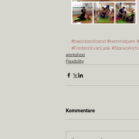
#basicbackbend
#kemmelpark
#
#FrederickvanLaak
#Starworksh
workshop
Flexibility
Kommentare