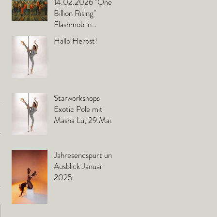
14.02.2026 "One
Billion Rising"
Flashmob in
Murnau
Hallo Herbst!
Starworkshops
Exotic Pole mit
Masha Lu, 29.Mai
2025
Jahresendspurt und
Ausblick Januar
2025