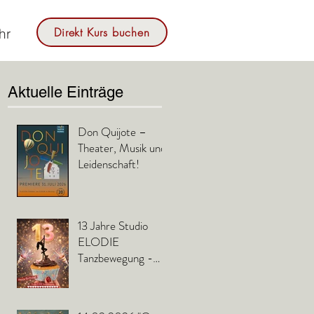
Direkt Kurs buchen
hr
Aktuelle Einträge
Don Quijote –
Theater, Musik und
Leidenschaft!
13 Jahre Studio
ELODIE
Tanzbewegung -
Happy Birthday to
us!