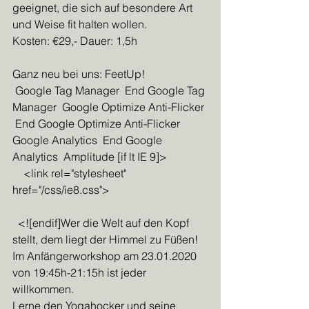
geeignet, die sich auf besondere Art 
und Weise fit halten wollen.
Kosten: €29,- Dauer: 1,5h
Ganz neu bei uns: FeetUp!
 Google Tag Manager  End Google Tag 
Manager  Google Optimize Anti-Flicker 
 End Google Optimize Anti-Flicker  
Google Analytics  End Google 
Analytics  Amplitude [if lt IE 9]>
    <link rel="stylesheet" 
href="/css/ie8.css">
  <![endif]Wer die Welt auf den Kopf 
stellt, dem liegt der Himmel zu Füßen!
Im Anfängerworkshop am 23.01.2020 
von 19:45h-21:15h ist jeder 
willkommen.
Lerne den Yogahocker und seine 