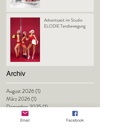
Adventszeit im Studio
ELODIE Tanzbewegung
Archiv
August 2026
(1)
1 Beitrag
März 2026
(1)
1 Beitrag
Dezember 2025
(1)
1 Beitrag
September 2025
(1)
1 Beitrag
Email
Facebook
März 2025
(1)
1 Beitrag
August 2024
(1)
1 Beitrag
Juli 2024
(1)
1 Beitrag