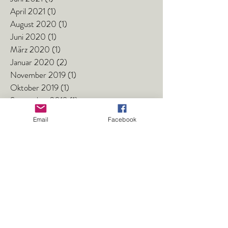
April 2021
(1)
1 Beitrag
August 2020
(1)
1 Beitrag
Juni 2020
(1)
1 Beitrag
März 2020
(1)
1 Beitrag
Januar 2020
(2)
2 Beiträge
November 2019
(1)
1 Beitrag
Oktober 2019
(1)
1 Beitrag
September 2019
(1)
1 Beitrag
Juli 2019
(1)
1 Beitrag
Email
Facebook
Juni 2019
(2)
2 Beiträge
April 2019
(1)
1 Beitrag
März 2019
(1)
1 Beitrag
Februar 2019
(1)
1 Beitrag
Januar 2019
(3)
3 Beiträge
Oktober 2018
(2)
2 Beiträge
August 2018
(2)
2 Beiträge
Juli 2018
(1)
1 Beitrag
Juni 2018
(1)
1 Beitrag