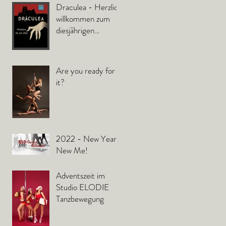
Draculea - Herzlich
willkommen zum
diesjährigen
Sommer-Freilicht
Theater vor dem
Schloß in Murnau.
Are you ready for
it?
2022 - New Year -
New Me!
Adventszeit im
Studio ELODIE
Tanzbewegung