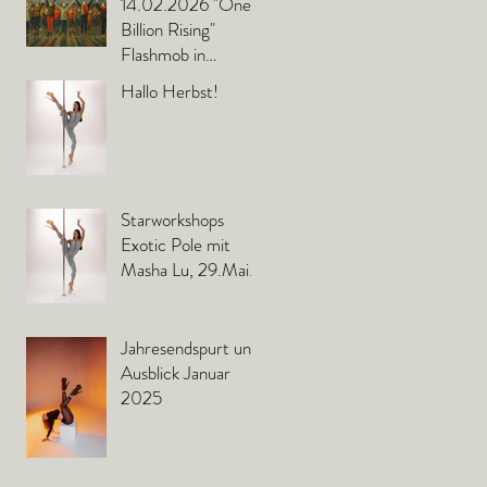
14.02.2026 "One
Billion Rising"
Flashmob in
Murnau
Hallo Herbst!
Starworkshops
Exotic Pole mit
Masha Lu, 29.Mai
2025
Jahresendspurt und
Ausblick Januar
2025