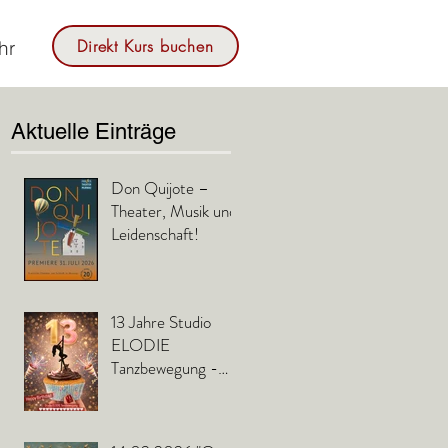
Direkt Kurs buchen
hr
Aktuelle Einträge
Don Quijote –
Theater, Musik und
Leidenschaft!
13 Jahre Studio
ELODIE
Tanzbewegung -
Happy Birthday to
us!