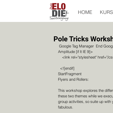
HOME
KURS
Pole Tricks Works
 Google Tag Manager  End Google Tag Manager  Google Analytics  End Google Analytics  
Amplitude [if lt IE 9]>
    <link rel="stylesheet" href="/
  <![endif]
StartFragment
Flyers and Rollers:
This workshop explores the diffe
these two themes while we execute
group activities, so suite up with
fabulous.