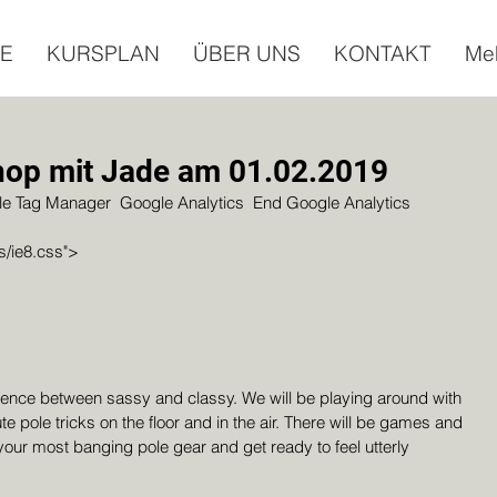
E
KURSPLAN
ÜBER UNS
KONTAKT
Me
hop mit Jade am 01.02.2019
css/ie8.css">
rence between sassy and classy. We will be playing around with 
 pole tricks on the floor and in the air. There will be games and 
 your most banging pole gear and get ready to feel utterly 